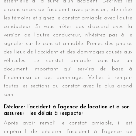
essentielle à la suite d’un accident. Décrivez les
circonstances de l’accident avec précision, identifiez
les témoins et signez le constat amiable avec l’autre
conducteur. Si vous n’êtes pas d’accord avec la
version de l’autre conducteur, n’hésitez pas à le
signaler sur le constat amiable. Prenez des photos
des lieux de l’accident et des dommages causés aux
véhicules. Le constat amiable constitue un
document important qui servira de base à
l’indemnisation des dommages. Veillez à remplir
toutes les sections du constat avec le plus grand
soin.
Déclarer l’accident à l’agence de location et à son
assureur : les délais à respecter
Après avoir rempli le constat amiable, il est
impératif de déclarer l’accident à l’agence de